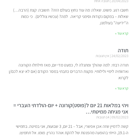
20/04/2023
תגובה אחת
חשבו רגע. פשוט. שאלה: מה עוד נחוץ בעולם הזה? תשובה: קצת (הרבה…)
שאלות – במקום נקודות וסימני קריאה. למה? (עכשיו צוללים). כי כמות
ה"ידיעה" בעולמנו,
קרא עוד »
תודה
24/02/2023
אין תגובות
תודה רבתי. למה שהולך ומתגלה לי, כמעט מדי יום, מאז חילחלו הקורונה
ואדווֹתיה לימיי ולילותיי. מקצת הדברים כתבתי במסר הקודם (אם לא יצא לכם/ן
לקרוא
קרא עוד »
ויהי במלאות 21 יום ל(פוסט)קורונה + יום-הולדתי העברי =
אני מגיחה ממיטתי…
09/02/2023
14 תגובות
קשה לדמיין שזה אכן אפשרי, אבל – 21 יום, 3 שבועות, אני במיטה. בחמישי
ה-19.1, הייתי בהופעה מהפנטת של להקת אוהד נהרין. מומו. אל תחמיצו.