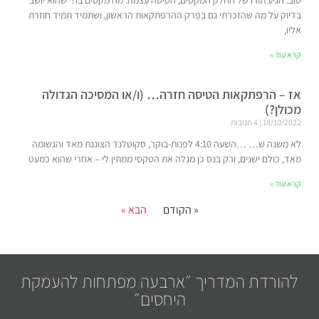
בדיוק על מה שהזכרתי גם בְּפֶרק ההרפתקאות הראשון, ושתמיד תמיד חוזרת
אליו,
קרא עוד »
אז – הרפתקאות הטיסה חזרה… (ו/או המסיכה הגדולה
מכולן?)
18/10/2022
4 תגובות
לא משנה ש… …השעה 4:10 לפנות-בוקר, סקוטלנד הצוננת מאד והגשומה
מאד, כולם ישנים, ורק בנס כן מגלה את הטקסי ממתין לי – אחרי שהוא כמעט
קרא עוד »
« הקודם
הבא »
להורדת המדריך ״ארבעה מפתחות להעמקת
היחסים״