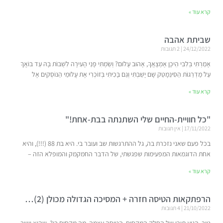
קרא עוד »
שביתת אהבה
24/12/2022
2 תגובות
אָמַרְתִּי בְּלִבִּי הֵיכָן אֶמְצָאֲךָ, אָהוּב עָלוּם? וְשַׂמְתִּי פָּנַי הָעִירָה לִשְׁבּוֹת בָּהּ עַד בּוֹאֲךָ
עַל מַדְרֵגוֹת הַסִּינֵמָטֵק שָׁם יָשַׁבְתִּי וְגַם בָּכִיתִי בְּזוֹכְרִי אֶת עֲלוּמַי הַנּוֹסְקִים אֶל
קרא עוד »
"כל חוויית-החיים שלי השתנתה בבת-אחת!"
17/11/2022
אין תגובות
בכל פעם שאני נזכרת בה, גל ההתרגשות שב ועובר בי. היא בת 88 (!!!), והיא
אחת הדוגמאות המפעימות שפגשתי, של הדבר החמקמק והמופלא הזה –
קרא עוד »
הרפתקאות הטיסה חזרה + המסיכה הגדולה מכולן (2)…
21/10/2022
4 תגובות
טוב. הגיע תורו של החלק המקסים, הטיסה עצמה. מה מקסים בו? שהוא יושב