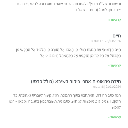
והשחרור של "המצפן". ולאחרונה הבנתי שאני פשוט רוצה לחלוק אותן גם
איתכם/ן. למה? (חחח… שְאלת
קרא עוד »
חַיִים
23/03/2026
17 תגובות
חַיִּים חַדְּשׁוּ בִּי אֶת תְּנוּעַת הַגִּלּוּי מִן הָאִבּוּן אֶל הַזּוֹרֵם מִן הַלָּכוּד אֶל הַחָפְשִׁי מִן
הַמְּבֹהָל אֶל הַסּוֹמֵךְ מִן הַנִּקְפָּא אֶל הַמִּתְמַהֵל חַיִּים בּוֹאוּ אֵלַי
קרא עוד »
חידה פתאומית אחרי ביקור בשיבא (כולל פרס!)
21/11/2024
8 תגובות
הנה כתב החידה. המתחבא בתוך התמונה. רמז: קשור לעברית (אהובתי, כל
הזמן). ויש אפילו 2 אופציות לניחוש. כתבו את תשובתכם/ן בתגובה, ומכאן – רוצו
לממש
קרא עוד »