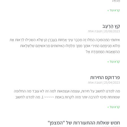
תְּהִיַּת
קרא עוד »
קֵץ הָרָעָב
20/08/2023
תגובה אחת
אִיתוּתֵי הַתַּהְפּוּכָה הֵחֵלּוּ זֶה מִכְּבָר עֵינַי אֲחֻזּוֹת בַּעֲבָרָן הֵן שֶׁלֹּא הִשְׂכִּילוּ לִרְאוֹת אֶת
מְלוֹא מְנִיפָתָם הַתִּירִי אוֹתָךְ מִמֵּךְ מִלְמְלוּ הָאִיתוּתִים מֵרֵאשִׁיתָם שַׁלְשְׁלָאוֹת
הַהִשָּׁאֲבוּת הַמַּתְמֶדֶת אֶל
קרא עוד »
פרדוקס החירות
25/04/2023
תגובה אחת
מה למדנו לחשוב על חירות, עוצמה ועצמאות למה זה לא עובד מה החלופה
שפותחת סיכוי להרבה יותר מזה לקרות באמת ~~~~~ 1. מה למדנו לחשוב
קרא עוד »
חמש שאלות ההתעוררות של "המצפן"