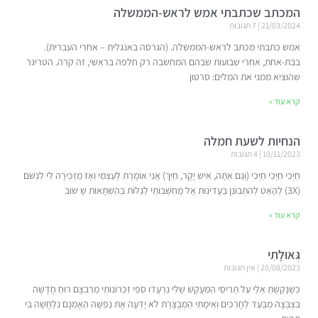
המכתב שכתבתי אמש לראש-הממשלה
21/03/2024
7 תגובות
אמש כתבתי מכתב לראש-הממשלה. (הגרסה באנגלית – אחרי העברית).
בבת-אחת, אחרי שבועות שבהם המחשבה רק חלפה בראשי, זה קרה. הטריגר
שהוציא ממני את המלים: סרטון
קרא עוד »
הנחיות לשעת חמלה
10/11/2023
4 תגובות
חַיְּכִי חַיְּכִי חַיְּכִי (וְגַם אַתָּה, אִישׁ יָקָר, חַיֵּךְ) אֲנִי אוֹמֶרֶת לְעַצְמִי וְאָז מַזְכִּירָה לִי לִנְשֹׁם
(3X) לְהָאֵט לְהִתְבּוֹנֵן בַּעֲדִינוּת אֶל מַחְשְׁבוֹתַי לְגַלּוֹת בְּהִשְׁתָּאוּת שֶׁ שׁוּב
קרא עוד »
גְּאוּלָתִי
20/08/2023
אין תגובות
כְּשֶׁנָּקַשְׁתְּ אֵלַי עַל תְּרִיסֵי הַמַּעֲקָשׁ שֶׁלִּי נִרְעֲדוּ סִפֵּי זִכְרוֹנוֹתַי מֵרִבְצָם רוּחַ חֲדָשָׁה
בִּצְבְּצָה מִבַּעַד לַחֲרַכִּים וְאֵימָתִי הַמְּבֻצֶּרֶת לֹא יָדְעָה אֶת נַפְשָׁהּ הַאָמְנָם נִלְחֲשָׁה בִּי